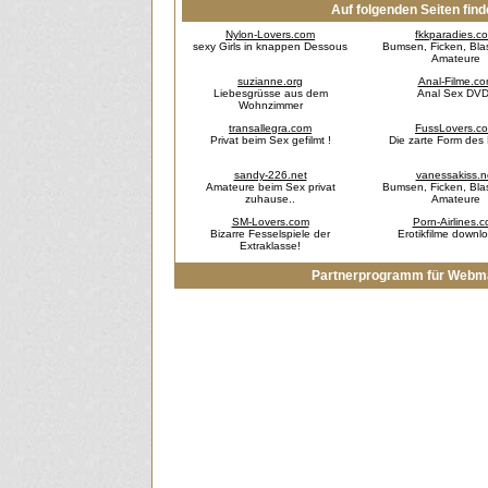
Auf folgenden Seiten find
Nylon-Lovers.com
fkkparadies.c
sexy Girls in knappen Dessous
Bumsen, Ficken, Blas
Amateure
suzianne.org
Anal-Filme.c
Liebesgrüsse aus dem
Anal Sex DV
Wohnzimmer
transallegra.com
FussLovers.c
Privat beim Sex gefilmt !
Die zarte Form des
sandy-226.net
vanessakiss.n
Amateure beim Sex privat
Bumsen, Ficken, Blas
zuhause..
Amateure
SM-Lovers.com
Porn-Airlines.
Bizarre Fesselspiele der
Erotikfilme downl
Extraklasse!
Partnerprogramm für Webmast