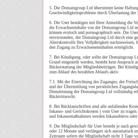
5. Die Domaingroup Ltd übernimmt keine Haftung 
Geschwindigkeitsprobleme durch Überlastung der 
6. Die User bestätigen mit Ihrer Anmeldung die Vol
die Erwachseninhalte von der Domaingroup Ltd seh
können erotisch und pornographisch sein. Die User
einverstanden, der Domaingroup Ltd durch eine ge
Alterskontrolle Ihre Volljährigkeit nachzuweisen,
den Zugang zu Erwachseneninhalten ermöglicht.
7. Bei Kündigung, oder sollte der Domaingroup Lt
Grund eingestellt werden, besteht kein Anspruch au
Rückerstattung der Mitgliedsbeiträgen. Bei Kündi
zum Ablauf des bezahlten Ablaufs aktiv.
7.1. Mit der Einrichtung des Zuganges, der Freisc
und der Übermittlung von persönlichen Zugangsdate
Diensleistung der Domaingroup Ltd vollständig erbr
Rücktrittsrecht.
8. Bei Rücklastschriften sind alle anfallenden Ko
Inkasso- und Gerichtskosten ) vom User zu tragen
und Inkassomaßnahmen werden Inkassobüros oder R
9. Die Mitgliedschaft für User besteht je nach ge
oder 12 Monate und verlängert sich automatisch 
Zeitraum sofern die Mitgliedschaft nicht 3 Tage v